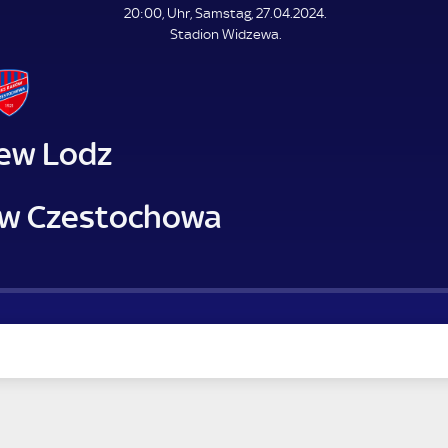
L
20:00, Uhr, Samstag, 27.04.2024.
E
Stadion Widzewa.
N
D
E
ew Lodz
w Czestochowa