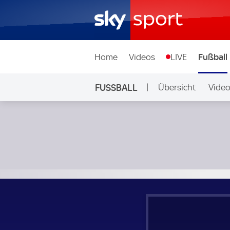
Home
Videos
LIVE
Fußball
FUSSBALL
Übersicht
Vide
Auf Sky
Widzew Lodz - Raków Czestochowa; Polen, Ekstraklasa