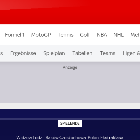
Formel 1
MotoGP
Tennis
Golf
NBA
NHL
Meh
os
Ergebnisse
Spielplan
Tabellen
Teams
Ligen 
S
SPIELENDE
P
I
E
Widzew Lodz - Raków Czestochowa. Polen, Ekstraklasa.