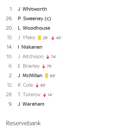
1
J
Whitworth
26
P
Sweeney
(c)
20
L
Woodhouse
15
J
Yfeko
29. minute
29'
45'
45. minute
14
I
Niskanen
10
J
Aitchison
74'
74. minute
6
E
Brierley
75'
75. minute
2
J
McMillan
69. minute
69'
12
R
Cole
65'
65. minute
28
T
Tuterov
14'
14. minute
9
J
Wareham
Reservebank