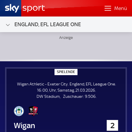
Menü
ENGLAND, EFL LEAGUE ONE
Wigan Athletic - Exeter City; England, EFL League One
S
SPIELENDE
P
I
Wigan Athletic - Exeter City. England, EFL League One.
E
L
16:00, Uhr, Samstag, 21.03.2026.
E
Z
DW Stadium
Zuschauer:
9.506.
N
D
u
E
s
c
h
Wigan Athletic
2
a