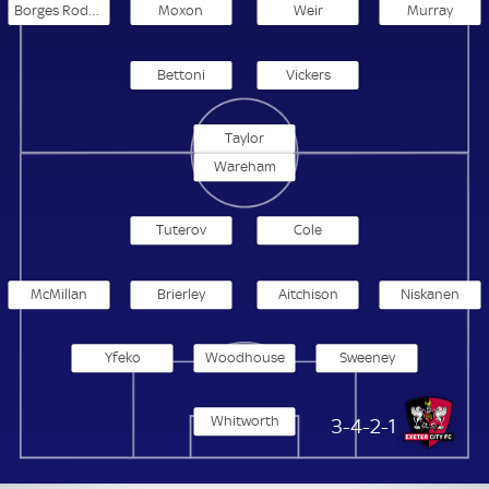
Borges Rodrigues
Moxon
Weir
Murray
Bettoni
Vickers
Taylor
Wareham
Tuterov
Cole
McMillan
Brierley
Aitchison
Niskanen
Yfeko
Woodhouse
Sweeney
Whitworth
Exeter City
3-4-2-1