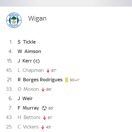
Wigan
1
S
Tickle
4
W
Aimson
15
J
Kerr
(c)
45
L
Chapman
87'
87. minute
21
R
Borges Rodrigues
91. minute
90+1'
33
O
Moxon
86'
86. minute
6
J
Weir
7
F
Murray
85. minute
85'
43
H
Bettoni
61'
61. minute
25
C
Vickers
45'
45. minute