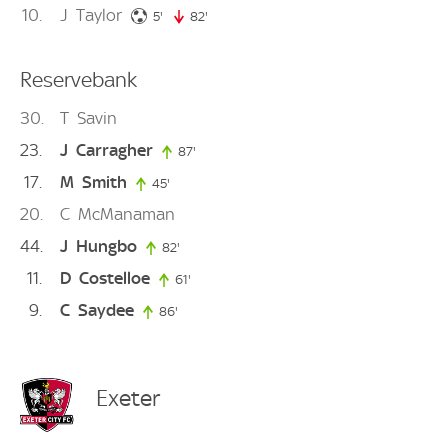
10
J
Taylor
5. minute
5'
82'
82. minute
Reservebank
30
T
Savin
23
J
Carragher
87'
87. minute
17
M
Smith
45'
45. minute
20
C
McManaman
44
J
Hungbo
82'
82. minute
11
D
Costelloe
61'
61. minute
9
C
Saydee
86'
86. minute
Exeter