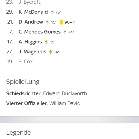
23
J
Bycroft
29
K
McDonald
75'
75. minute
21
D
Andrew
91. minute
45'
45. minute
90+1'
7
C
Mendes Gomes
74'
74. minute
17
A
Higgins
65'
65. minute
27
J
Magennis
14'
14. minute
19
S
Cox
Spielleitung
Schiedsrichter:
Edward Duckworth
Vierter Offizieller:
William Davis
Legende