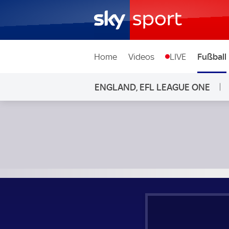
Home
Videos
LIVE
Fußball
ENGLAND, EFL LEAGUE ONE
Wigan Athletic - Exeter City; England, EFL League One