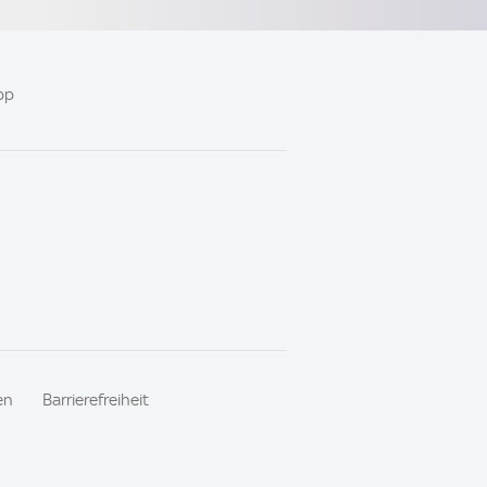
pp
en
Barrierefreiheit