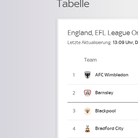
Tabelle
England, EFL League O
Letzte Aktualisierung:
13:09 Uhr, 
Team
Team
Platz
AFC Wimbledon
1
Barnsley
2
3
Blackpool
Bradford City
4