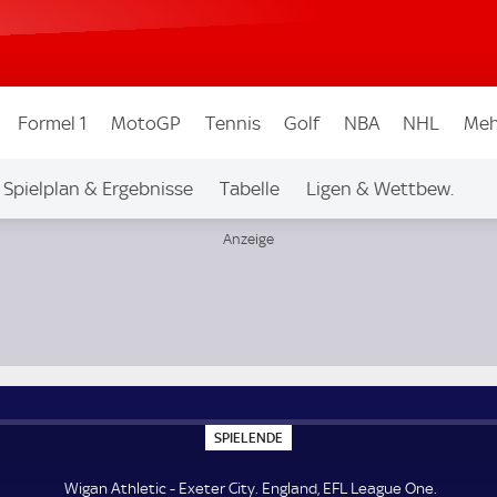
Formel 1
MotoGP
Tennis
Golf
NBA
NHL
Meh
Spielplan & Ergebnisse
Tabelle
Ligen & Wettbew.
S
SPIELENDE
P
I
E
Wigan Athletic - Exeter City. England, EFL League One.