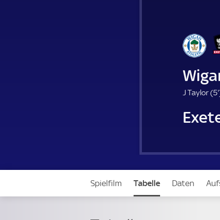
Wiga
J Taylor (
5'
.
Exete
Spielfilm
Tabelle
Daten
Auf