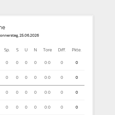
ne
Donnerstag, 25.06.2026
Sp.
Spiele
S
Siege
U
Unentschieden
N
Niederlagen
Tore
Tore
Diff.
Differenz
Pkte.
Punkte
0
0
0
0
0:0
0
0
0
0
0
0
0:0
0
0
0
0
0
0
0:0
0
0
0
0
0
0
0:0
0
0