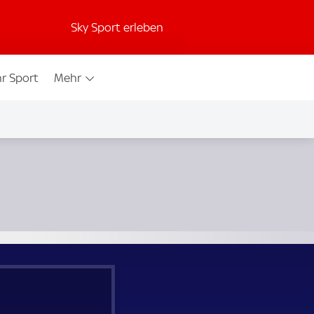
Sky Sport erleben
r Sport
Mehr