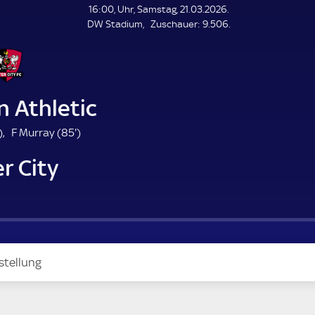
L
16:00, Uhr, Samstag, 21.03.2026.
E
Z
DW Stadium
Zuschauer:
9.506.
N
D
u
E
s
c
h
a
n Athletic
u
e
5
8
)
F Murray (
85'
)
r
5
r City
m
.
i
m
n
i
u
n
t
u
e
t
e
stellung