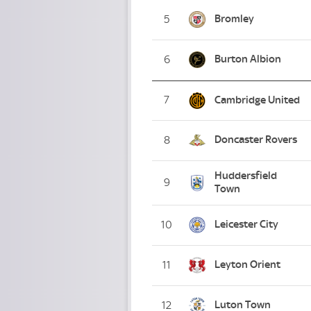
Bromley
5
Burton Albion
6
7
Cambridge United
Doncaster Rovers
8
Huddersfield
9
Town
Leicester City
10
Leyton Orient
11
Luton Town
12