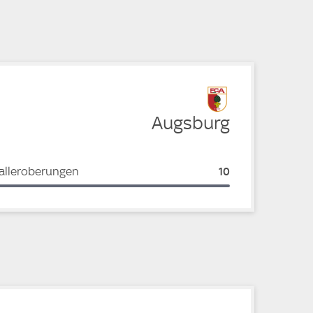
e
Augsburg
alleroberungen
Augsburg:
10