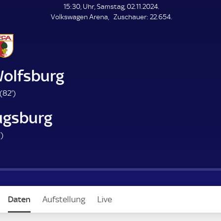
L
15:30, Uhr, Samstag, 02.11.2024.
E
Z
Volkswagen Arena
Zuschauer:
22.654.
N
D
u
E
s
c
h
a
Wolfsburg
u
e
8
(
82'
)
r
2
ugsburg
.
m
3
'
)
i
4
n
.
u
m
t
i
e
n
Daten
Aufstellung
Live
u
t