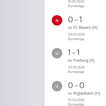
16.05.2026
Bundesliga
0 - 1
vs.
FC Bayern
(H)
09.05.2026
Bundesliga
1 - 1
vs.
Freiburg
(A)
03.05.2026
Bundesliga
0 - 0
vs.
M'gladbach
(H)
25.04.2026
Bundesliga