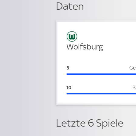
Daten
Verteidigung
Wolfsburg
Wolfsburg:
Ge
3
Wolfsburg:
B
10
Letzte 6 Spiele