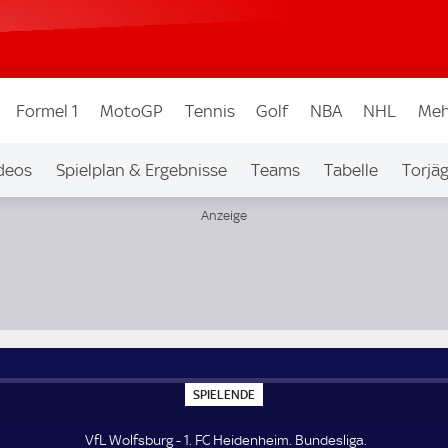
Formel 1
MotoGP
Tennis
Golf
NBA
NHL
Meh
deos
Spielplan & Ergebnisse
Teams
Tabelle
Torjä
S
SPIELENDE
P
I
E
VfL Wolfsburg - 1. FC Heidenheim. Bundesliga.