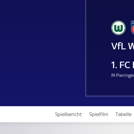
VfL 
1. F
M Pieringer
Spielbericht
Spielfilm
Tabelle