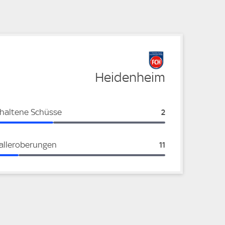
Heidenheim
haltene Schüsse
Heidenheim:
2
alleroberungen
Heidenheim:
11