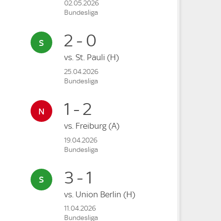
02.05.2026
Bundesliga
2 - 0
vs.
St. Pauli
(H)
25.04.2026
Bundesliga
1 - 2
vs.
Freiburg
(A)
19.04.2026
Bundesliga
3 - 1
vs.
Union Berlin
(H)
11.04.2026
Bundesliga