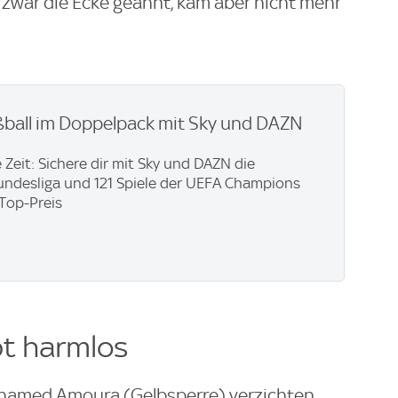
 zwar die Ecke geahnt, kam aber nicht mehr
ßball im Doppelpack mit Sky und DAZN
 Zeit: Sichere dir mit Sky und DAZN die
ndesliga und 121 Spiele der UEFA Champions
Top-Preis
bt harmlos
ohamed Amoura (Gelbsperre) verzichten