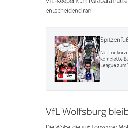
VfL-Keeper Kamil Grabara hatte
entscheidend ran.
Spitzenfu
Nur für kurze
komplette Bu
League zum 
VfL Wolfsburg blei
Die Wölfe, die auf Topscorer M