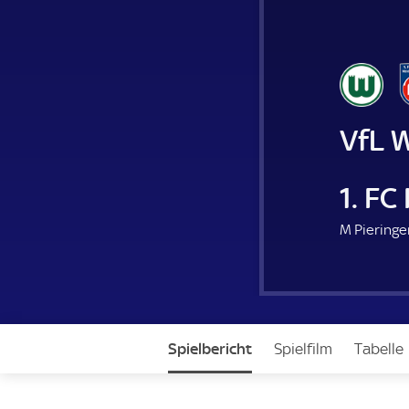
VfL 
1. F
M Pieringer
Spielbericht
Spielfilm
Tabelle