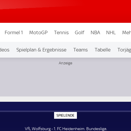
Formel 1
MotoGP
Tennis
Golf
NBA
NHL
Meh
deos
Spielplan & Ergebnisse
Teams
Tabelle
Torjä
S
SPIELENDE
P
I
E
VfL Wolfsburg - 1. FC Heidenheim. Bundesliga.