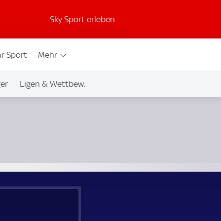
Sky Sport erleben
r Sport
Mehr
ger
Ligen & Wettbew.