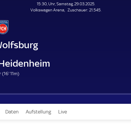
L
15:30, Uhr, Samstag, 29.03.2025.
E
Z
Volkswagen Arena
Zuschauer:
21.545.
N
D
u
E
s
c
h
a
Wolfsburg
u
e
r
C Heidenheim
1
 (
16'
11m)
6
.
m
i
n
Daten
Aufstellung
Live
u
t
e