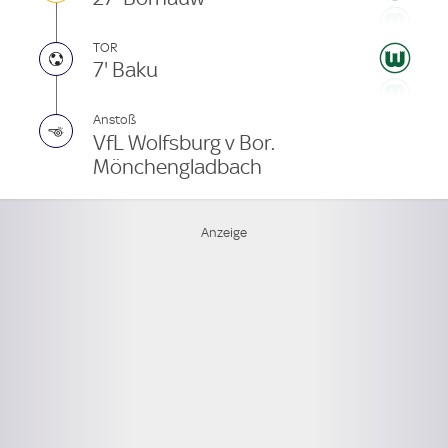
TOR
7' Baku
Anstoß
VfL Wolfsburg v Bor.
Mönchengladbach