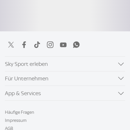
Sky Sport erleben
Für Unternehmen
App & Services
Häufige Fragen
Impressum
AGB