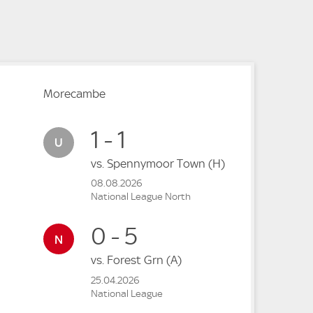
e
e
Morecambe
1 - 1
vs.
Spennymoor Town
(H)
08.08.2026
National League North
0 - 5
vs.
Forest Grn
(A)
25.04.2026
National League