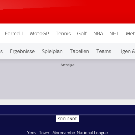
Formel 1
MotoGP
Tennis
Golf
NBA
NHL
Meh
os
Ergebnisse
Spielplan
Tabellen
Teams
Ligen 
S
SPIELENDE
P
I
E
Yeovil Town - Morecambe. National League.