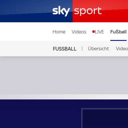
Home
Videos
LIVE
Fußball
FUSSBALL
Übersicht
Vide
Auf Sky
Yeovil Town - Morecambe; National League