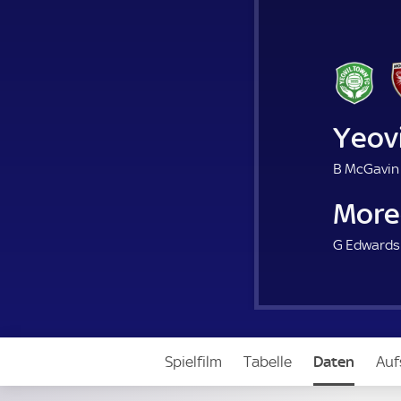
Yeov
B McGavin 
Mor
G Edwards
Spielfilm
Tabelle
Daten
Auf