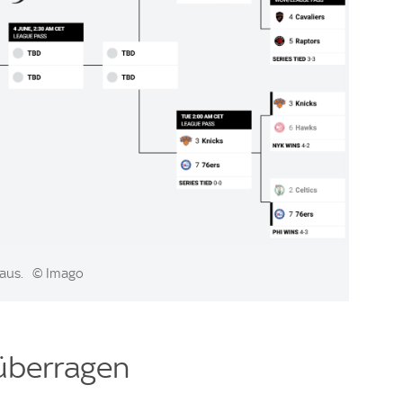
 aus.
© Imago
überragen