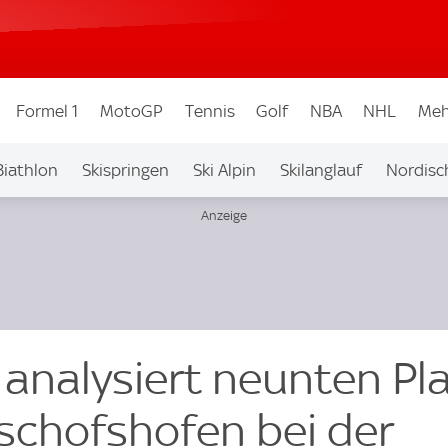
Formel 1
MotoGP
Tennis
Golf
NBA
NHL
Meh
Biathlon
Skispringen
Ski Alpin
Skilanglauf
Nordisc
chnelllauf
 analysiert neunten Pl
Bschofshofen bei der