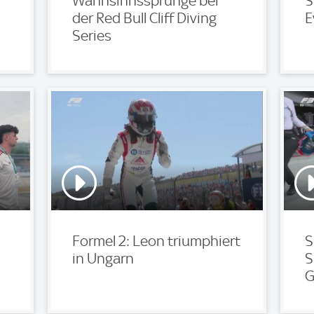
Wahnsinnssprünge bei
S
der Red Bull Cliff Diving
E
Series
Formel 2: Leon triumphiert
S
in Ungarn
S
G