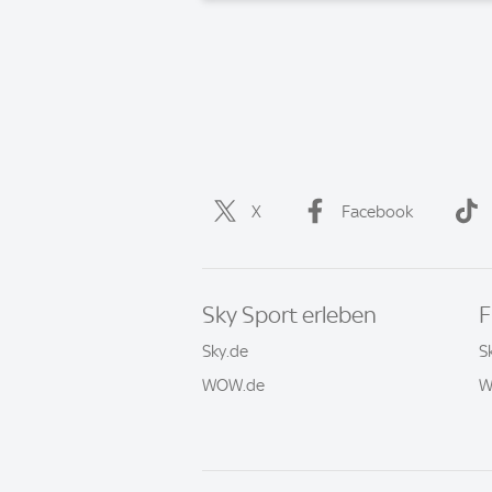
X
Facebook
Sky Sport erleben
F
Sky.de
S
WOW.de
W