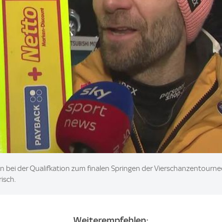
n bei der Qualifkation zum finalen Springen der Vierschanzentournee 
isch.
Weiterempfehlen: