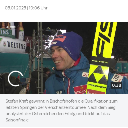
05.01.2025 | 19:06 Uhr
0:38
Stefan Kraft gewinnt in Bischofshofen die Qualifikation zum
letzten Springen der Vierschanzentournee. Nach dem Sieg
analysiert der Österreicher den Erfolg und blickt auf das
Saisonfinale.