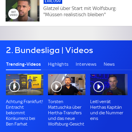
EXKLUSIV
Glatzel über Start mit Wolfsburg:
"Müssen realistisch bleiben"
2. Bundesliga | Videos
Trending-Videos
Highlights
Interviews
News
Achtung Frankfurt!
Torsten
Leitl verrät
Eintracht
Mattuschka über
Herthas Kapitän
bekommt
Hertha-Transfers
und die Nummer
Konkurrenz bei
und das neue
eins
Ben Farhat
Wolfsburg-Gesicht