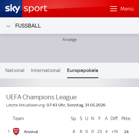
Menü
FUSSBALL
Fußball Tabellen
National
International
Europapokale
Nationalteams
UEFA Champions League
07:43 Uhr, Sonntag, 31.05.2026
Letzte Aktualisierung:
Team
Team
Sp.
Spiele
S
Siege
U
Unentschieden
N
Niederlagen
F
Goals For
A
Goals Against
Diff.
Differenz
Pkte.
Pun
Platz
Arsenal
1
8
8
0
0
23
4
+19
24