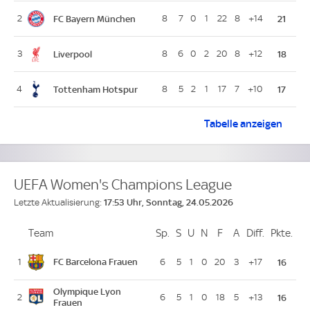
FC Bayern München
2
8
7
0
1
22
8
+14
21
Liverpool
3
8
6
0
2
20
8
+12
18
Tottenham Hotspur
4
8
5
2
1
17
7
+10
17
Tabelle
UEFA Champio
anzeigen
UEFA Women's Champions League
17:53 Uhr, Sonntag, 24.05.2026
Letzte Aktualisierung:
Team
Team
Sp.
Spiele
S
Siege
U
Unentschieden
N
Niederlagen
F
Goals For
A
Goals Against
Diff.
Differenz
Pkte.
Pun
Platz
FC Barcelona Frauen
1
6
5
1
0
20
3
+17
16
Olympique Lyon
2
6
5
1
0
18
5
+13
16
Frauen