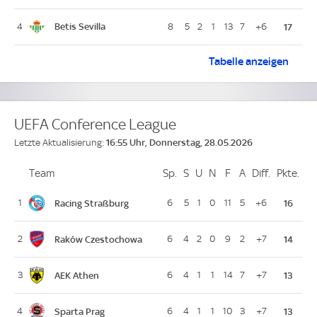
Betis Sevilla
4
8
5
2
1
13
7
+6
17
Tabelle
UEFA Europa 
anzeigen
UEFA Conference League
16:55 Uhr, Donnerstag, 28.05.2026
Letzte Aktualisierung:
Team
Team
Sp.
Spiele
S
Siege
U
Unentschieden
N
Niederlagen
F
Goals For
A
Goals Against
Diff.
Differenz
Pkte.
Pun
Platz
Racing Straßburg
1
6
5
1
0
11
5
+6
16
Raków Czestochowa
2
6
4
2
0
9
2
+7
14
AEK Athen
3
6
4
1
1
14
7
+7
13
Sparta Prag
4
6
4
1
1
10
3
+7
13