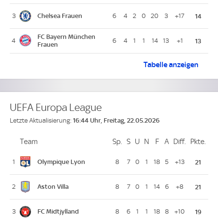
Chelsea Frauen
3
6
4
2
0
20
3
+17
14
FC Bayern München
4
6
4
1
1
14
13
+1
13
Frauen
Tabelle
UEFA Women's
anzeigen
UEFA Europa League
16:44 Uhr, Freitag, 22.05.2026
Letzte Aktualisierung:
Team
Team
Sp.
Spiele
S
Siege
U
Unentschieden
N
Niederlagen
F
Goals For
A
Goals Against
Diff.
Differenz
Pkte.
Pun
Platz
Olympique Lyon
1
8
7
0
1
18
5
+13
21
Aston Villa
2
8
7
0
1
14
6
+8
21
FC Midtjylland
3
8
6
1
1
18
8
+10
19