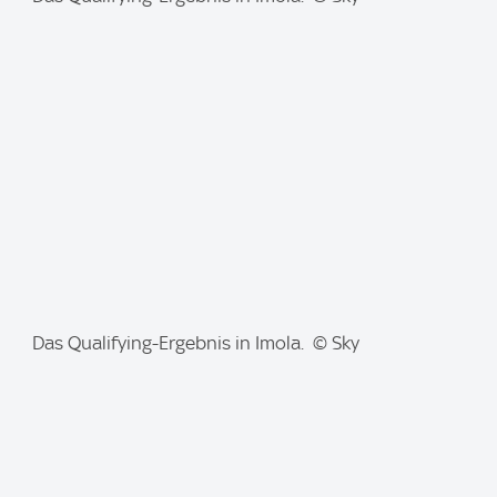
m
a
g
e
:
I
Das Qualifying-Ergebnis in Imola. © Sky
m
a
g
e
: