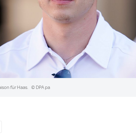
aison für Haas.
© DPA pa