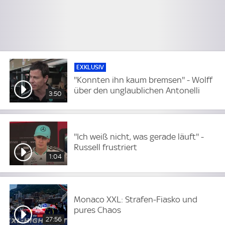
EXKLUSIV
''Konnten ihn kaum bremsen'' - Wolff
über den unglaublichen Antonelli
3:50
''Ich weiß nicht, was gerade läuft'' -
Russell frustriert
1:04
Monaco XXL: Strafen-Fiasko und
pures Chaos
27:56