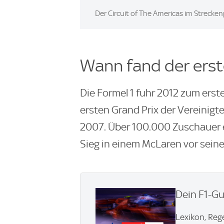
Image:
Der Circuit of The Americas im Streckenp
Wann fand der erst
Die Formel 1 fuhr 2012 zum erst
ersten Grand Prix der Vereinigt
2007. Über 100.000 Zuschauer e
Sieg in einem McLaren vor sei
Dein F1-Gu
Lexikon, Reg