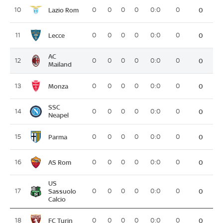
Lazio Rom
10
0
0
0
0
0:0
0
0
Lecce
11
0
0
0
0
0:0
0
0
AC
12
0
0
0
0
0:0
0
0
Mailand
Monza
13
0
0
0
0
0:0
0
0
SSC
14
0
0
0
0
0:0
0
0
Neapel
Parma
15
0
0
0
0
0:0
0
0
AS Rom
16
0
0
0
0
0:0
0
0
US
17
Sassuolo
0
0
0
0
0:0
0
0
Calcio
FC Turin
18
0
0
0
0
0:0
0
0