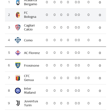
Atalanta
1
0
0
0
0
0:0
0
0
Bergamo
FC
2
0
0
0
0
0:0
0
0
Bologna
Cagliari
3
0
0
0
0
0:0
0
0
Calcio
Como
4
0
0
0
0
0:0
0
0
AC Florenz
5
0
0
0
0
0:0
0
0
Frosinone
6
0
0
0
0
0:0
0
0
CFC
7
0
0
0
0
0:0
0
0
Genua
Inter
8
0
0
0
0
0:0
0
0
Mailand
Juventus
9
0
0
0
0
0:0
0
0
Turin