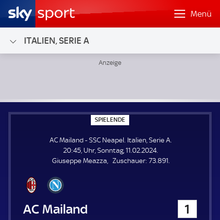
Menü
ITALIEN, SERIE A
AC Mailand - SSC Neapel; Italien, Serie A
S
SPIELENDE
P
I
AC Mailand - SSC Neapel. Italien, Serie A.
E
L
20:45, Uhr, Sonntag, 11.02.2024.
E
Z
Giuseppe Meazza
Zuschauer:
73.891.
N
D
u
E
s
c
h
AC Mailand
1
a