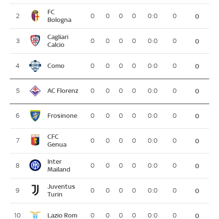
FC
2
0
0
0
0
0:0
0
0
Bologna
Cagliari
3
0
0
0
0
0:0
0
0
Calcio
Como
4
0
0
0
0
0:0
0
0
AC Florenz
5
0
0
0
0
0:0
0
0
Frosinone
6
0
0
0
0
0:0
0
0
CFC
7
0
0
0
0
0:0
0
0
Genua
Inter
8
0
0
0
0
0:0
0
0
Mailand
Juventus
9
0
0
0
0
0:0
0
0
Turin
Lazio Rom
10
0
0
0
0
0:0
0
0