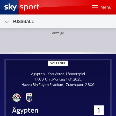
Menü
FUSSBALL
Ägypten - Kap Verde; Länderspiel
S
SPIELENDE
P
I
Ägypten - Kap Verde. Länderspiel.
E
L
17:00, Uhr, Montag, 17.11.2025.
E
Z
Hazza Bin Zayed Stadium
Zuschauer:
2.300.
N
D
u
E
s
c
h
Ägypten
1
a