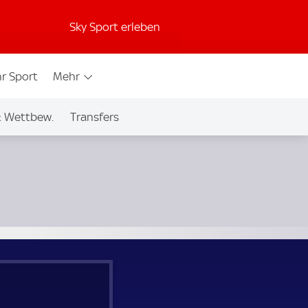
Sky Sport erleben
r Sport
Mehr
& Wettbew.
Transfers