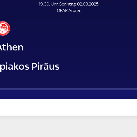
L
19:30, Uhr, Sonntag, 02.03.2025.
E
OPAP Arena.
N
D
E
Athen
piakos Piräus