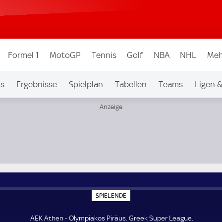
Formel 1
MotoGP
Tennis
Golf
NBA
NHL
Meh
os
Ergebnisse
Spielplan
Tabellen
Teams
Ligen 
S
SPIELENDE
P
I
E
AEK Athen - Olympiakos Piräus. Greek Super League.