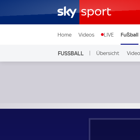
Home
Videos
LIVE
Fußball
FUSSBALL
Übersicht
Vide
Auf Sky
AEK Athen - Olympiakos Piräus; Greek Super League