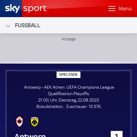
Menü
FUSSBALL
Antwerp - AEK Athen; UEFA Champions League Qualifikatio
S
SPIELENDE
P
I
Antwerp - AEK Athen. UEFA Champions League
E
L
Qualifikation Playoffs.
E
21:00, Uhr, Dienstag, 22.08.2023.
N
D
Z
Bosuilstadion
Zuschauer:
13.376.
E
u
s
c
h
Antwerp
1