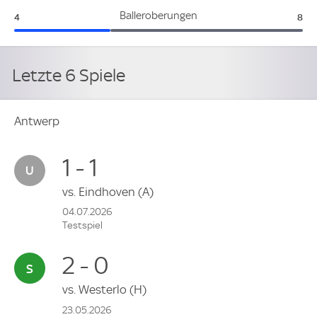
Antwerp:
AEK
Balleroberungen
4
8
Letzte 6 Spiele
Antwerp
1 - 1
vs.
Eindhoven
(A)
04.07.2026
Testspiel
2 - 0
vs.
Westerlo
(H)
23.05.2026