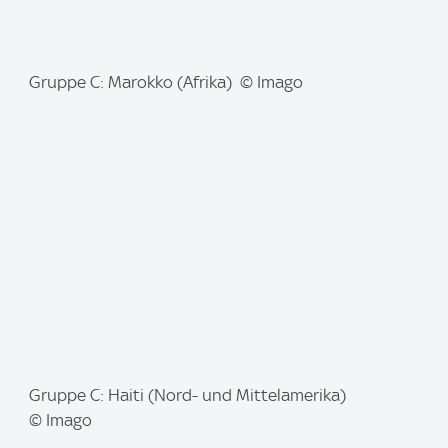
I
Gruppe C: Marokko (Afrika) © Imago
m
a
g
e
:
I
Gruppe C: Haiti (Nord- und Mittelamerika)
m
© Imago
a