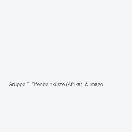
g
e
:
I
Gruppe E: Elfenbeinküste (Afrika) © Imago
m
a
g
e
: