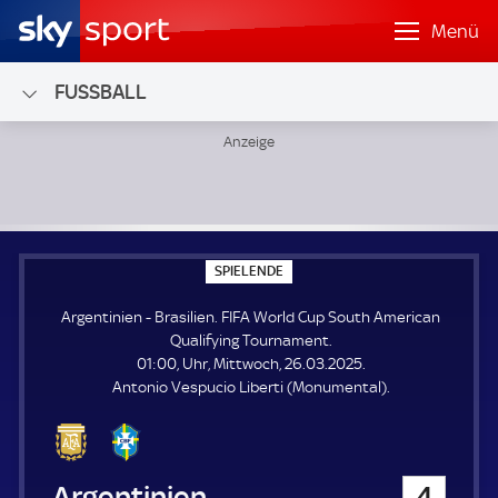
Menü
FUSSBALL
Argentinien - Brasilien; FIFA World Cup South American Q
S
SPIELENDE
P
I
Argentinien - Brasilien. FIFA World Cup South American
E
L
Qualifying Tournament.
E
01:00, Uhr, Mittwoch, 26.03.2025.
N
D
Antonio Vespucio Liberti (Monumental).
E
Argentinien
4