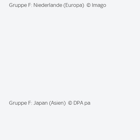
I
Gruppe F: Niederlande (Europa) © Imago
m
a
g
e
:
I
Gruppe F: Japan (Asien) © DPA pa
m
a
g
e