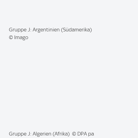
I
Gruppe J: Argentinien (Südamerika)
m
© Imago
a
g
e
:
I
Gruppe J: Algerien (Afrika) © DPA pa