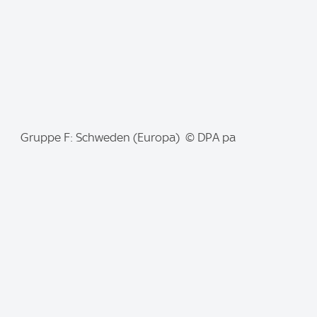
:
I
Gruppe F: Schweden (Europa) © DPA pa
m
a
g
e
: