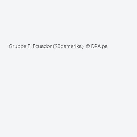
I
Gruppe E: Ecuador (Südamerika) © DPA pa
m
a
g
e
: