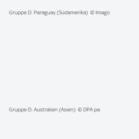
I
Gruppe D: Paraguay (Südamerika) © Imago
m
a
g
e
:
I
Gruppe D: Australien (Asien) © DPA pa
m
a
g