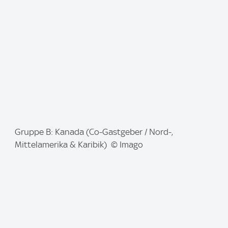
g
e
:
I
Gruppe B: Kanada (Co-Gastgeber / Nord-,
m
Mittelamerika & Karibik) © Imago
a
g
e
: