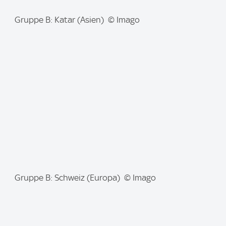
I
Gruppe B: Katar (Asien) © Imago
m
a
g
e
:
I
Gruppe B: Schweiz (Europa) © Imago
m
a
g