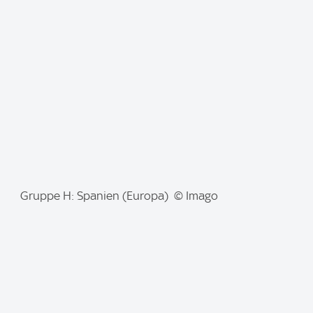
a
g
e
:
I
Gruppe H: Spanien (Europa) © Imago
m
a
g
e
: