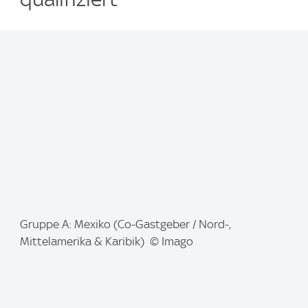
I
Gruppe A: Mexiko (Co-Gastgeber / Nord-,
m
Mittelamerika & Karibik) © Imago
a
g
e