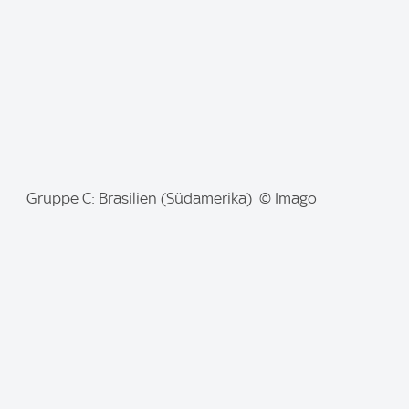
e
:
I
Gruppe C: Brasilien (Südamerika) © Imago
m
a
g
e
: