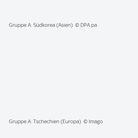
I
Gruppe A: Südkorea (Asien) © DPA pa
m
a
g
e
:
I
Gruppe A: Tschechien (Europa) © Imago
m
a