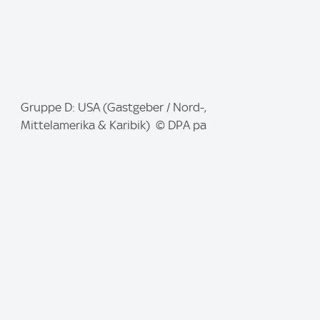
I
Gruppe D: USA (Gastgeber / Nord-,
m
Mittelamerika & Karibik) © DPA pa
a
g
e
: