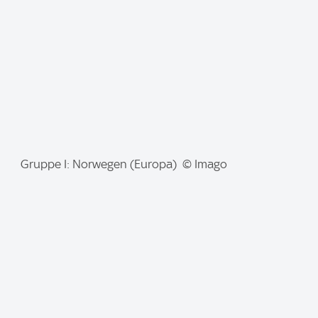
e
:
I
Gruppe I: Norwegen (Europa) © Imago
m
a
g
e
: