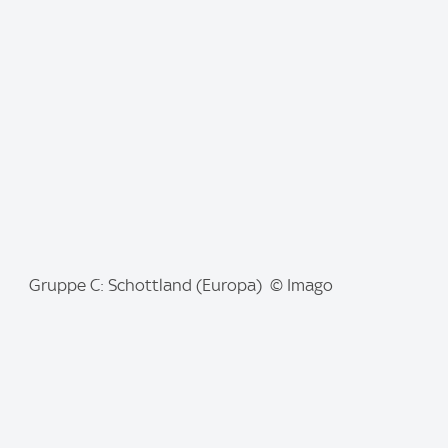
g
e
:
I
Gruppe C: Schottland (Europa) © Imago
m
a
g
e
: