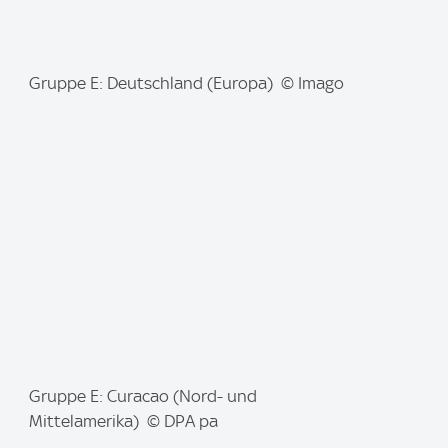
I
Gruppe E: Deutschland (Europa) © Imago
m
a
g
e
:
I
Gruppe E: Curacao (Nord- und
m
Mittelamerika) © DPA pa
a