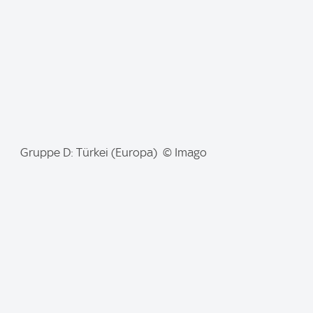
e
:
I
Gruppe D: Türkei (Europa) © Imago
m
a
g
e
: