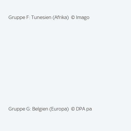
I
Gruppe F: Tunesien (Afrika) © Imago
m
a
g
e
:
I
Gruppe G: Belgien (Europa) © DPA pa
m
a
g