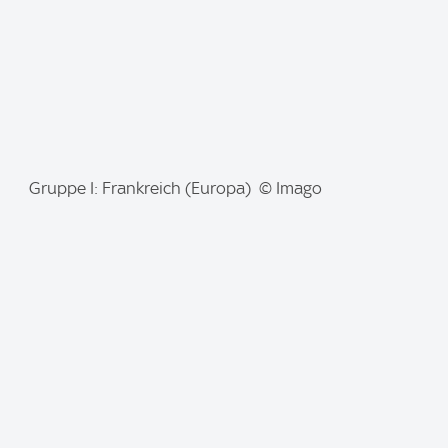
I
Gruppe I: Frankreich (Europa) © Imago
m
a
g
e
: