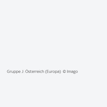
m
a
g
e
:
I
Gruppe J: Österreich (Europa) © Imago
m
a
g
e
: