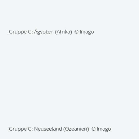
I
Gruppe G: Ägypten (Afrika) © Imago
m
a
g
e
:
I
Gruppe G: Neuseeland (Ozeanien) © Imago
m