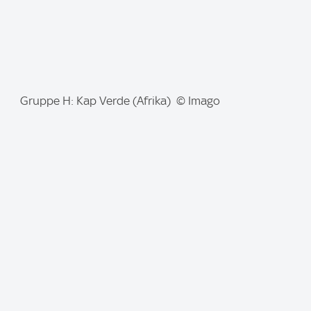
I
Gruppe H: Kap Verde (Afrika) © Imago
m
a
g
e
: