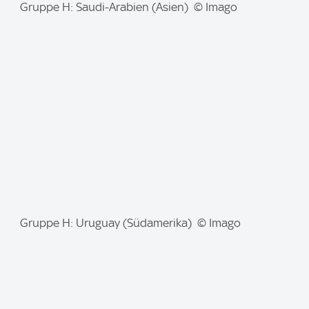
I
Gruppe H: Saudi-Arabien (Asien) © Imago
m
a
g
e
:
I
Gruppe H: Uruguay (Südamerika) © Imago
m
a
g
e
: