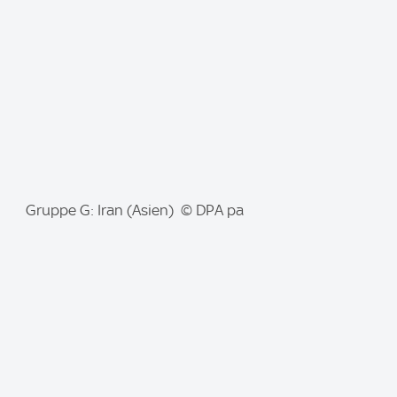
e
:
I
Gruppe G: Iran (Asien) © DPA pa
m
a
g
e
: