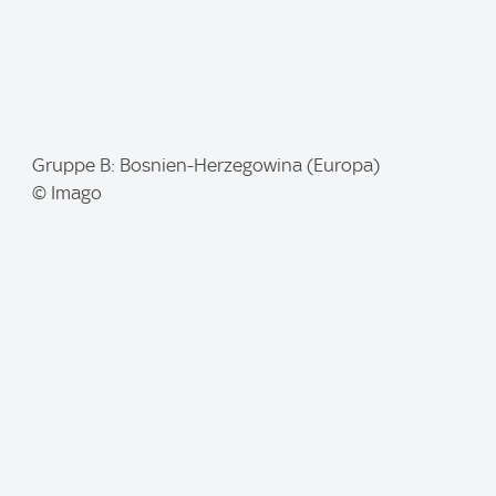
I
Gruppe B: Bosnien-Herzegowina (Europa)
m
© Imago
a
g
e
: