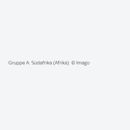
:
I
Gruppe A: Südafrika (Afrika) © Imago
m
a
g
e
: