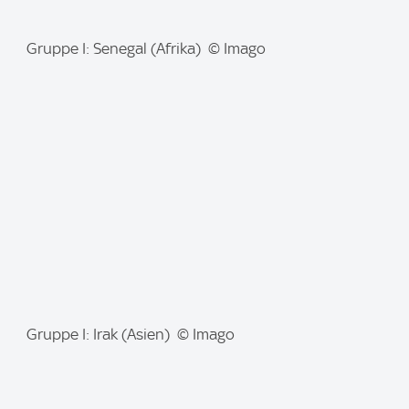
I
Gruppe I: Senegal (Afrika) © Imago
m
a
g
e
:
I
Gruppe I: Irak (Asien) © Imago
m
a
g