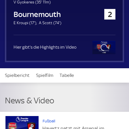
u
3
V Gyokeres (
35'
11m)
e
5
Bournemouth
2
r
.
m
1
7
E Kroupi (
17'
)
A Scott (
74'
)
i
7
4
n
.
.
u
m
m
t
i
i
Hier gibt's die Highlights im Video
e
n
n
u
u
t
t
Clo
e
e
se
Spielbericht
Spielfilm
Tabelle
News & Video
Daten
Aufstellung
Live
News & Video
Fußball
Havertz patzt mit Arsenal im