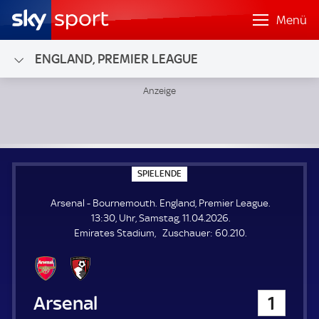
Menü
ENGLAND, PREMIER LEAGUE
Arsenal - Bournemouth; England, Premier League
S
SPIELENDE
P
I
Arsenal - Bournemouth. England, Premier League.
E
L
13:30, Uhr, Samstag, 11.04.2026.
E
Z
Emirates Stadium
Zuschauer:
60.210.
N
D
u
E
s
c
h
Arsenal
1
a