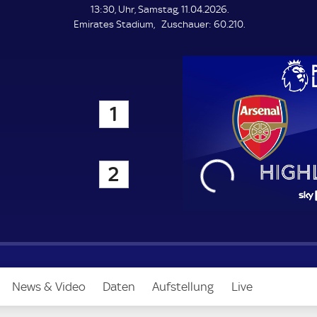
L
13:30, Uhr, Samstag, 11.04.2026.
E
Z
Emirates Stadium
Zuschauer:
60.210.
N
D
u
E
s
c
h
a
1
u
e
r
2
News & Video
Daten
Aufstellung
Live