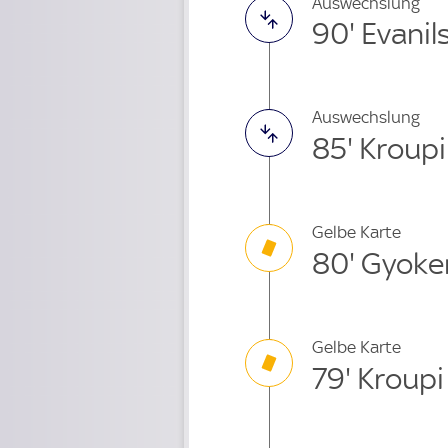
Auswechslung
90' Evani
Auswechslung
85' Kroup
Gelbe Karte
80' Gyoke
Gelbe Karte
79' Kroupi