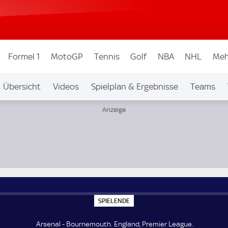
Formel 1
MotoGP
Tennis
Golf
NBA
NHL
Meh
Übersicht
Videos
Spielplan & Ergebnisse
Teams
Ligen & Wettbew.
Auf Sky
S
SPIELENDE
P
I
E
Arsenal - Bournemouth. England, Premier League.