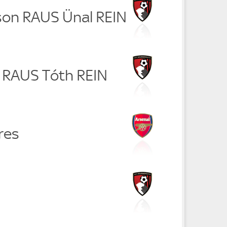
lson RAUS Ünal REIN
i RAUS Tóth REIN
res