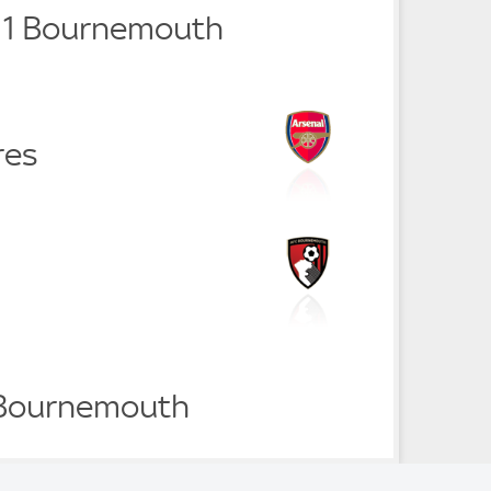
- 1 Bournemouth
res
 Bournemouth