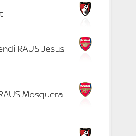
t
endi RAUS Jesus
 RAUS Mosquera