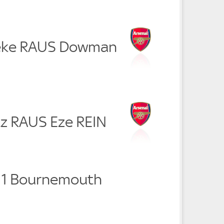
eke RAUS Dowman
tz RAUS Eze REIN
- 1 Bournemouth