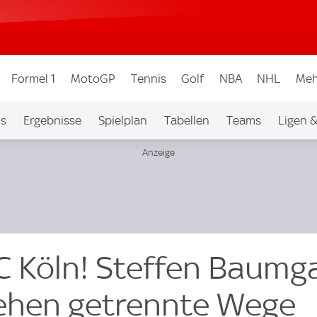
Formel 1
MotoGP
Tennis
Golf
NBA
NHL
Meh
os
Ergebnisse
Spielplan
Tabellen
Teams
Ligen 
FC Köln! Steffen Baumg
ehen getrennte Wege