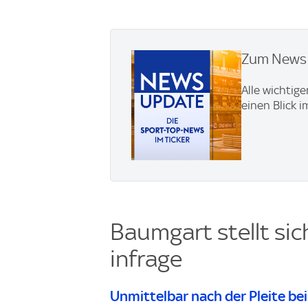
Zum News U
Alle wichtig
einen Blick 
Baumgart stellt sic
infrage
Unmittelbar nach der Pleite be