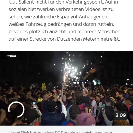
laut Sallent nicht für den Verkehr gesperrt. Auf in
sozialen Netzwerken verbreiteten Videos ist zu
sehen, wie zahlreiche Espanyol-Anhänger ein
weißes Fahrzeug bedrängen und daran rütteln,
bevor es plötzlich anzieht und mehrere Menschen
auf einer Strecke von Dutzenden Metern mitreißt.
3:09
Hansi Flick hat mit dem FC Barcelona gleich in seinem