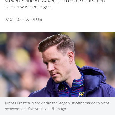
Stegen. Seine Aussagen dürften die deutschen
Fans etwas beruhigen.
07.01.2026 | 22:01 Uhr
Image:
Nichts Ernstes: Marc-Andre ter Stegen ist offenbar doch nicht
schwerer am Knie verletzt.
© Imago