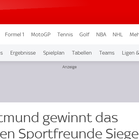
Formel 1
MotoGP
Tennis
Golf
NBA
NHL
Meh
os
Ergebnisse
Spielplan
Tabellen
Teams
Ligen 
rtmund gewinnt das
gen Sportfreunde Sieg