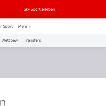
Sky Sport erleben
r Sport
Mehr
& Wettbew.
Transfers
en