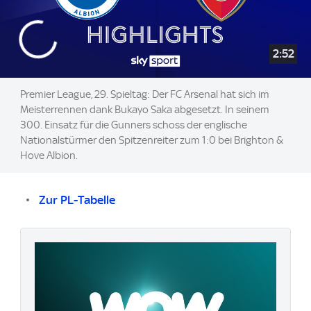
2:52
Premier League, 29. Spieltag: Der FC Arsenal hat sich im
Meisterrennen dank Bukayo Saka abgesetzt. In seinem
300. Einsatz für die Gunners schoss der englische
Nationalstürmer den Spitzenreiter zum 1:0 bei Brighton &
Hove Albion.
Zur PL-Tabelle