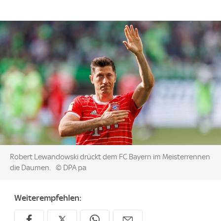
Image:
Robert Lewandowski drückt dem FC Bayern im Meisterrennen
die Daumen.
© DPA pa
Weiterempfehlen: