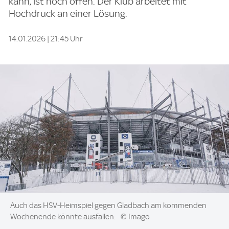
kann, ist noch offen. Der Klub arbeitet mit
Hochdruck an einer Lösung.
14.01.2026 | 21:45 Uhr
Image:
Auch das HSV-Heimspiel gegen Gladbach am kommenden
Wochenende könnte ausfallen.
© Imago