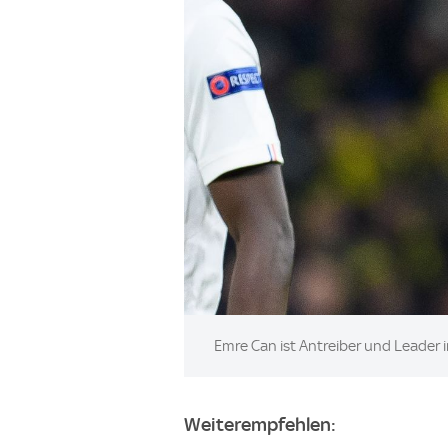
Image:
Emre Can ist Antreiber und Leader 
Weiterempfehlen: