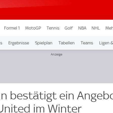
Formel 1
MotoGP
Tennis
Golf
NBA
NHL
Meh
os
Ergebnisse
Spielplan
Tabellen
Teams
Ligen 
n bestätigt ein Angeb
nited im Winter