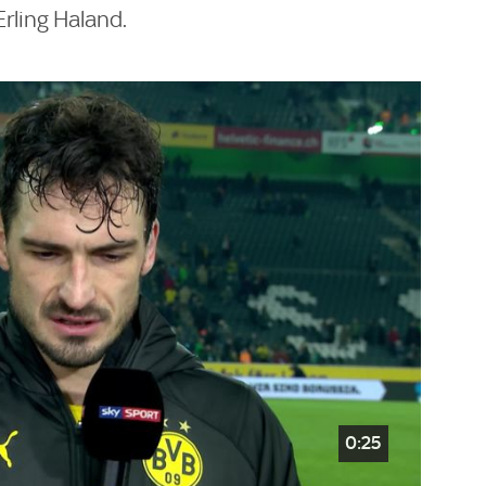
rling Haland.
0:25