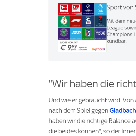
Sport von 
Mit dem neue
League sowi
Champions L
kündbar.
"Wir haben die rich
Und wie er gebraucht wird. Vo
Gladbach
nach dem Spiel gegen
haben wir die richtige Balance 
die beides können", so der Inne