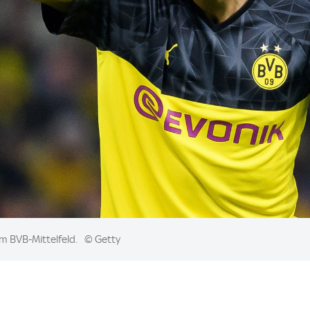
im BVB-Mittelfeld.
© Getty