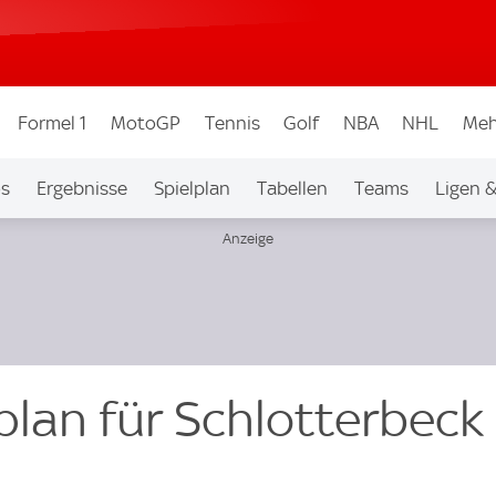
Formel 1
MotoGP
Tennis
Golf
NBA
NHL
Meh
os
Ergebnisse
Spielplan
Tabellen
Teams
Ligen 
plan für Schlotterbeck