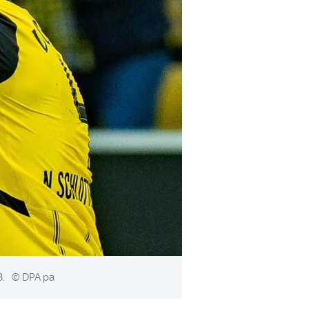
B.
© DPA pa