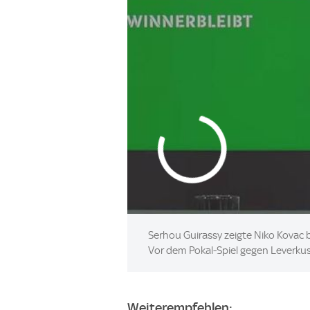
Serhou Guirassy zeigte Niko Kovac b
Vor dem Pokal-Spiel gegen Leverku
Weiterempfehlen: