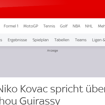
Formel 1
MotoGP
Tennis
Golf
NBA
NHL
Meh
os
Ergebnisse
Spielplan
Tabellen
Teams
Ligen 
Niko Kovac spricht übe
rhou Guirassy