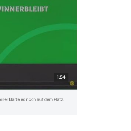
1:54
iner klärte es noch auf dem Platz.