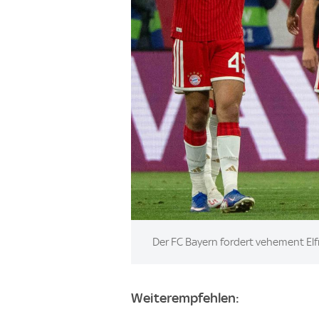
Image:
Der FC Bayern fordert vehement Elf
Weiterempfehlen: