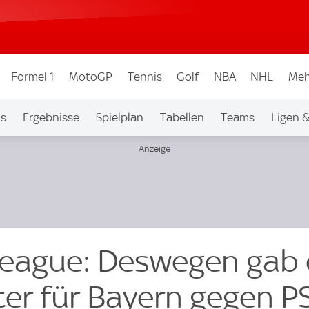
Formel 1
MotoGP
Tennis
Golf
NBA
NHL
Meh
os
Ergebnisse
Spielplan
Tabellen
Teams
Ligen 
eague: Deswegen gab 
ter für Bayern gegen P