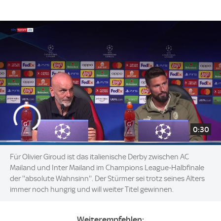
0:30
Für Olivier Giroud ist das italienische Derby zwischen AC
Mailand und Inter Mailand im Champions League-Halbfinale
der ''absolute Wahnsinn''. Der Stürmer sei trotz seines Alters
immer noch hungrig und will weiter Titel gewinnen.
Weiterempfehlen: