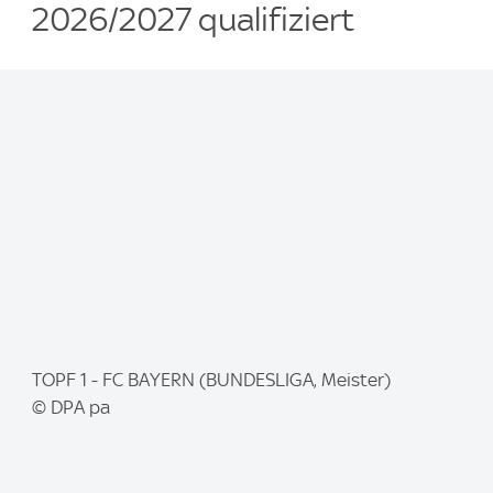
2026/2027 qualifiziert
I
TOPF 1 - FC BAYERN (BUNDESLIGA, Meister)
m
© DPA pa
a
g
e