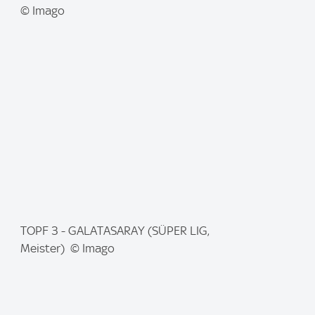
m
© Imago
a
g
e
:
I
TOPF 3 - GALATASARAY (SÜPER LIG,
m
Meister) © Imago
a
g
e