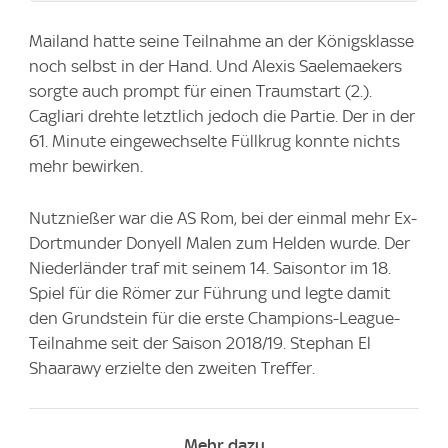
Mailand hatte seine Teilnahme an der Königsklasse
noch selbst in der Hand. Und Alexis Saelemaekers
sorgte auch prompt für einen Traumstart (2.).
Cagliari drehte letztlich jedoch die Partie. Der in der
61. Minute eingewechselte Füllkrug konnte nichts
mehr bewirken.
Nutznießer war die AS Rom, bei der einmal mehr Ex-
Dortmunder Donyell Malen zum Helden wurde. Der
Niederländer traf mit seinem 14. Saisontor im 18.
Spiel für die Römer zur Führung und legte damit
den Grundstein für die erste Champions-League-
Teilnahme seit der Saison 2018/19. Stephan El
Shaarawy erzielte den zweiten Treffer.
Mehr dazu