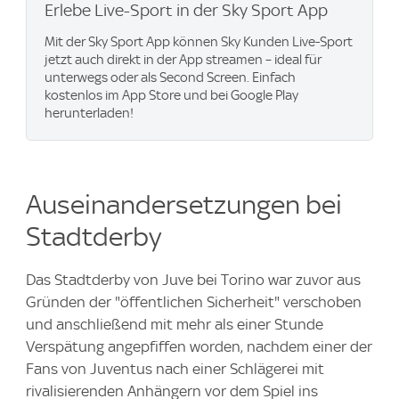
Erlebe Live-Sport in der Sky Sport App
Mit der Sky Sport App können Sky Kunden Live-Sport
jetzt auch direkt in der App streamen – ideal für
unterwegs oder als Second Screen. Einfach
kostenlos im App Store und bei Google Play
herunterladen!
Auseinandersetzungen bei
Stadtderby
Das Stadtderby von Juve bei Torino war zuvor aus
Gründen der "öffentlichen Sicherheit" verschoben
und anschließend mit mehr als einer Stunde
Verspätung angepfiffen worden, nachdem einer der
Fans von Juventus nach einer Schlägerei mit
rivalisierenden Anhängern vor dem Spiel ins