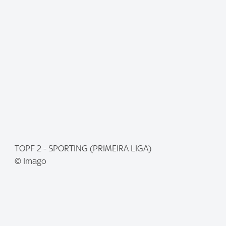
a
g
e
:
I
TOPF 2 - SPORTING (PRIMEIRA LIGA)
m
© Imago
a
g
e
: