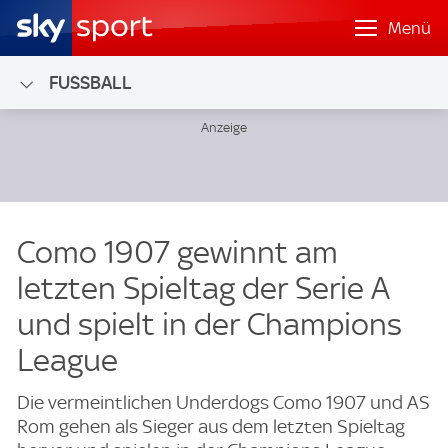
Menü
FUSSBALL
Como 1907 gewinnt am
letzten Spieltag der Serie A
und spielt in der Champions
League
Die vermeintlichen Underdogs Como 1907 und AS
Rom gehen als Sieger aus dem letzten Spieltag