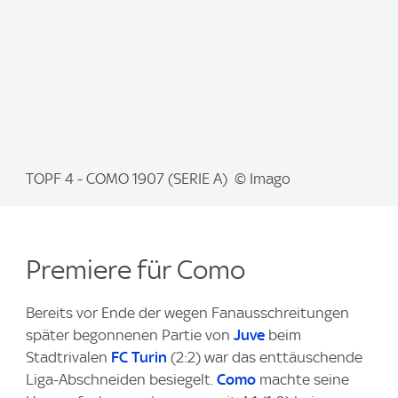
I
TOPF 4 - COMO 1907 (SERIE A) © Imago
m
a
g
Premiere für Como
e
:
Bereits vor Ende der wegen Fanausschreitungen
später begonnenen Partie von
Juve
beim
Stadtrivalen
FC Turin
(2:2) war das enttäuschende
Liga-Abschneiden besiegelt.
Como
machte seine