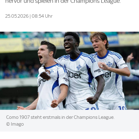
hervor und spielen in der Champions League.
25.05.2026 | 08:54 Uhr
Image:
Como 1907 steht erstmals in der Champions League.
© Imago