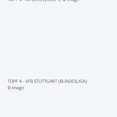
m
a
g
e
:
I
TOPF 4 - VFB STUTTGART (BUNDESLIGA)
m
© Imago
a
g
e
: