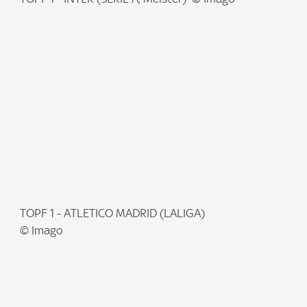
m
a
g
e
:
I
TOPF 1 - ATLETICO MADRID (LALIGA)
m
© Imago
a
g
e
: