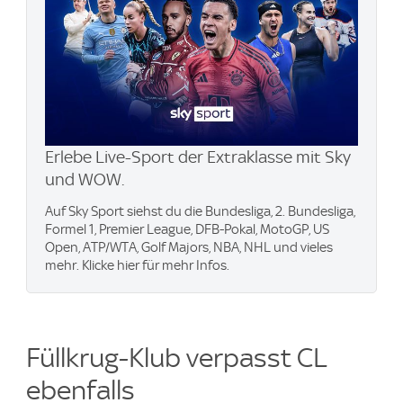
Erlebe Live-Sport der Extraklasse mit Sky
und WOW.
Auf Sky Sport siehst du die Bundesliga, 2. Bundesliga,
Formel 1, Premier League, DFB-Pokal, MotoGP, US
Open, ATP/WTA, Golf Majors, NBA, NHL und vieles
mehr. Klicke hier für mehr Infos.
Füllkrug-Klub verpasst CL
ebenfalls