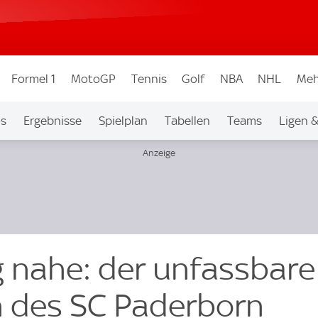
Formel 1
MotoGP
Tennis
Golf
NBA
NHL
Meh
os
Ergebnisse
Spielplan
Tabellen
Teams
Ligen 
 nahe: der unfassbare
 des SC Paderborn