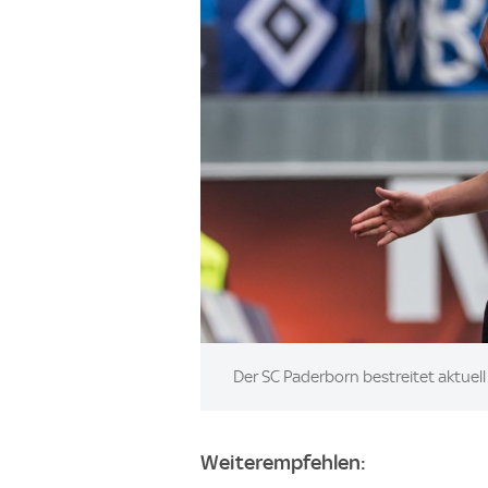
Image:
Der SC Paderborn bestreitet aktuel
Weiterempfehlen: