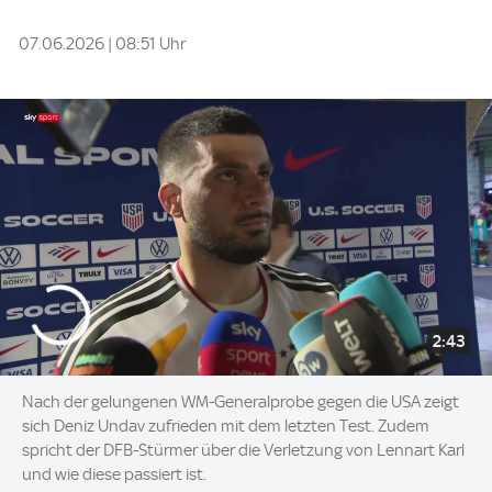
07.06.2026 | 08:51 Uhr
2:43
Nach der gelungenen WM-Generalprobe gegen die USA zeigt
sich Deniz Undav zufrieden mit dem letzten Test. Zudem
spricht der DFB-Stürmer über die Verletzung von Lennart Karl
und wie diese passiert ist.