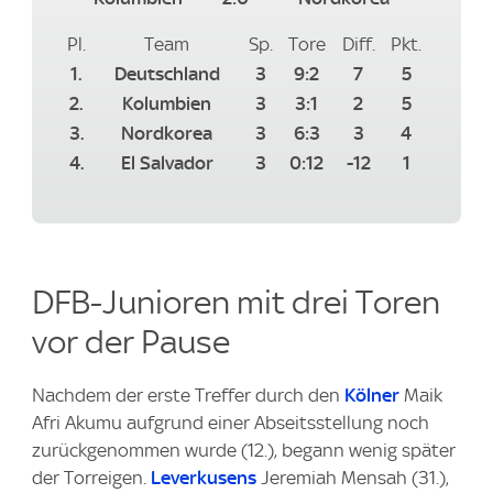
Pl.
Team
Sp.
Tore
Diff.
Pkt.
1.
Deutschland
3
9:2
7
5
2.
Kolumbien
3
3:1
2
5
3.
Nordkorea
3
6:3
3
4
4.
El Salvador
3
0:12
-12
1
DFB-Junioren mit drei Toren
vor der Pause
Nachdem der erste Treffer durch den
Kölner
Maik
Afri Akumu aufgrund einer Abseitsstellung noch
zurückgenommen wurde (12.), begann wenig später
der Torreigen.
Leverkusens
Jeremiah Mensah (31.),