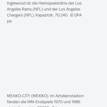
m
Inglewood ist die Heimspielstätte der Los
a
Angeles Rams (NFL) und der Los Angeles
g
Chargers (NFL). Kapazität: 70.240. © DPA
e
pa
:
I
MEXIKO-CITY (MEXIKO): Im Aztekenstadion
m
fanden die WM-Endspiele 1970 und 1986