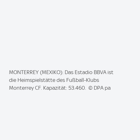
I
MONTERREY (MEXIKO): Das Estadio BBVA ist
m
die Heimspielstätte des Fußball-Klubs
a
Monterrey CF. Kapazität: 53.460. © DPA pa
g
e
: