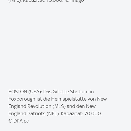
e
:
I
BOSTON (USA): Das Gillette Stadium in
m
Foxborough ist die Heimspielstätte von New
a
England Revolution (MLS) and den New
g
England Patriots (NFL). Kapazität: 70.000.
e
© DPA pa
: