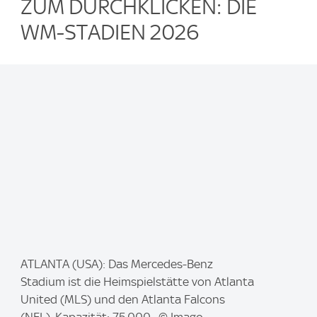
ZUM DURCHKLICKEN: DIE
WM-STADIEN 2026
I
ATLANTA (USA): Das Mercedes-Benz
m
Stadium ist die Heimspielstätte von Atlanta
a
United (MLS) und den Atlanta Falcons
g
(NFL). Kapazität: 75.000. © Imago