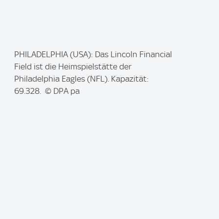
I
PHILADELPHIA (USA): Das Lincoln Financial
m
Field ist die Heimspielstätte der
a
Philadelphia Eagles (NFL). Kapazität:
g
69.328. © DPA pa
e
: