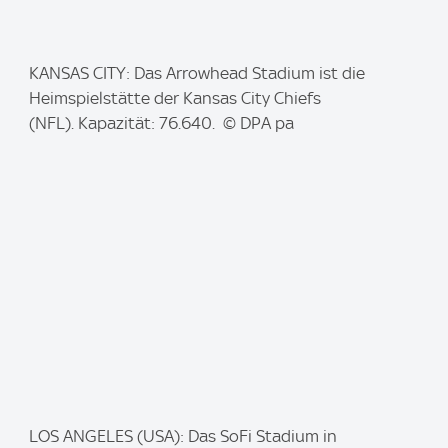
I
KANSAS CITY: Das Arrowhead Stadium ist die
m
Heimspielstätte der Kansas City Chiefs
a
(NFL). Kapazität: 76.640. © DPA pa
g
e
:
I
LOS ANGELES (USA): Das SoFi Stadium in