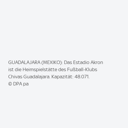
I
GUADALAJARA (MEXIKO): Das Estadio Akron
m
ist die Heimspielstätte des Fußball-Klubs
a
Chivas Guadalajara. Kapazität: 48.071.
g
© DPA pa
e
: