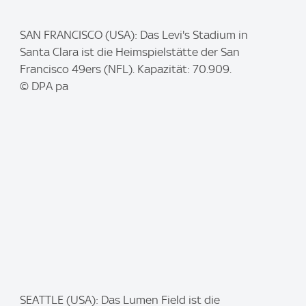
I
SAN FRANCISCO (USA): Das Levi's Stadium in
m
Santa Clara ist die Heimspielstätte der San
a
Francisco 49ers (NFL). Kapazität: 70.909.
g
© DPA pa
e
:
I
SEATTLE (USA): Das Lumen Field ist die