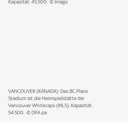
g
Kapazität: 45.500. © Imago
e
:
I
VANCOUVER (KANADA): Das BC Place
m
Stadium ist die Heimspielstätte der
a
Vancouver Whitecaps (MLS). Kapazität:
g
54.500. © DPA pa
e
: