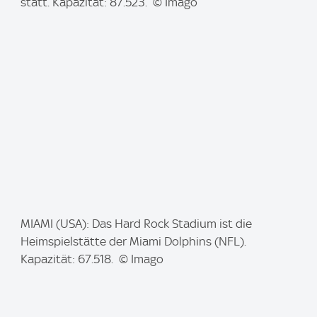
a
statt. Kapazität: 87.523. © Imago
g
e
:
I
MIAMI (USA): Das Hard Rock Stadium ist die
m
Heimspielstätte der Miami Dolphins (NFL).
a
Kapazität: 67.518. © Imago
g
e
: