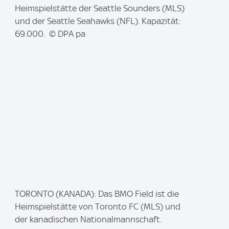
m
Heimspielstätte der Seattle Sounders (MLS)
a
und der Seattle Seahawks (NFL). Kapazität:
g
69.000. © DPA pa
e
:
I
TORONTO (KANADA): Das BMO Field ist die
m
Heimspielstätte von Toronto FC (MLS) und
a
der kanadischen Nationalmannschaft.