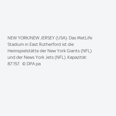
I
NEW YORK/NEW JERSEY (USA): Das MetLife
m
Stadium in East Rutherford ist die
a
Heimspielstätte der New York Giants (NFL)
g
und der News York Jets (NFL). Kapazität:
e
87.157. © DPA pa
: