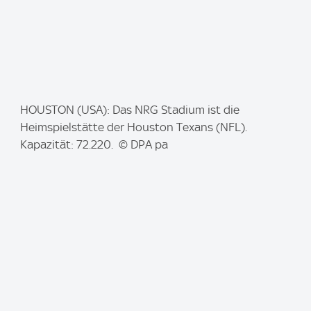
I
HOUSTON (USA): Das NRG Stadium ist die
m
Heimspielstätte der Houston Texans (NFL).
a
Kapazität: 72.220. © DPA pa
g
e
: