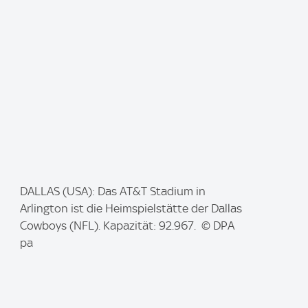
I
DALLAS (USA): Das AT&T Stadium in
m
Arlington ist die Heimspielstätte der Dallas
a
Cowboys (NFL). Kapazität: 92.967. © DPA
g
pa
e
: