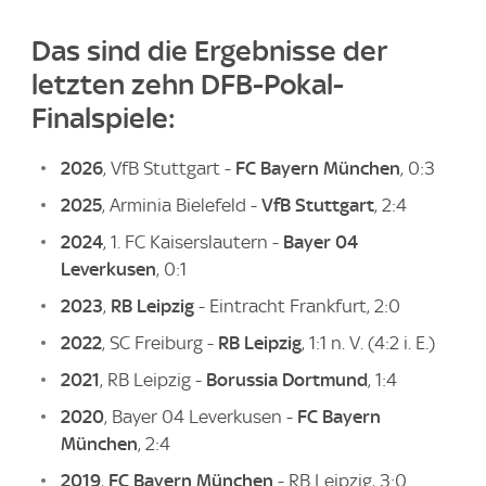
Das sind die Ergebnisse der
letzten zehn DFB-Pokal-
Finalspiele:
2026
, VfB Stuttgart -
FC Bayern München
, 0:3
2025
, Arminia Bielefeld -
VfB Stuttgart
, 2:4
2024
, 1. FC Kaiserslautern -
Bayer 04
Leverkusen
, 0:1
2023
,
RB Leipzig
- Eintracht Frankfurt, 2:0
2022
, SC Freiburg -
RB Leipzig
, 1:1 n. V. (4:2 i. E.)
2021
, RB Leipzig -
Borussia Dortmund
, 1:4
2020
, Bayer 04 Leverkusen -
FC Bayern
München
, 2:4
2019
,
FC Bayern München
- RB Leipzig, 3:0