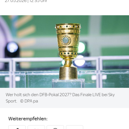
27.05.2026 | 12:35 Uhr
Image:
Wer holt sich den DFB-Pokal 2027? Das Finale LIVE bei Sky
Sport.
© DPA pa
Weiterempfehlen: