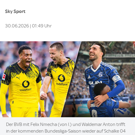
Sky Sport
30.06.2026 | 01:49 Uhr
Image:
Der BVB mit Felix Nmecha (von l.) und Waldemar Anton trifft
in der kommenden Bundesliga-Saison wieder auf Schalke 04