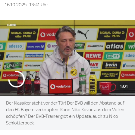
16.10.2025 | 13:41 Uhr
1:01
Der Klassiker steht vor der Tür! Der BVB will den Abstand auf
den FC Bayern verknüpfen. Kann Niko Kovac aus dem Vollen
schöpfen? Der BVB-Trainer gibt ein Update, auch zu Nico
Schlotterbeck.