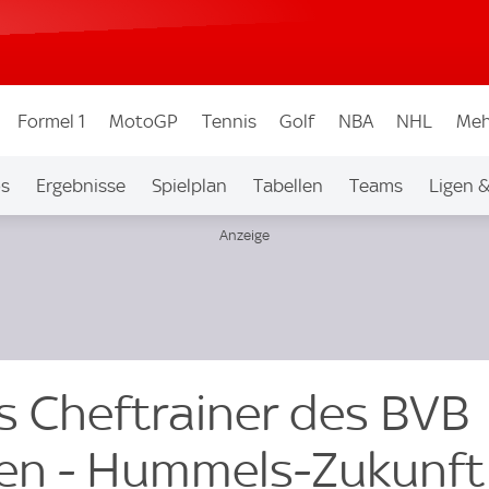
Formel 1
MotoGP
Tennis
Golf
NBA
NHL
Meh
os
Ergebnisse
Spielplan
Tabellen
Teams
Ligen 
ls Cheftrainer des BVB
ten - Hummels-Zukunft