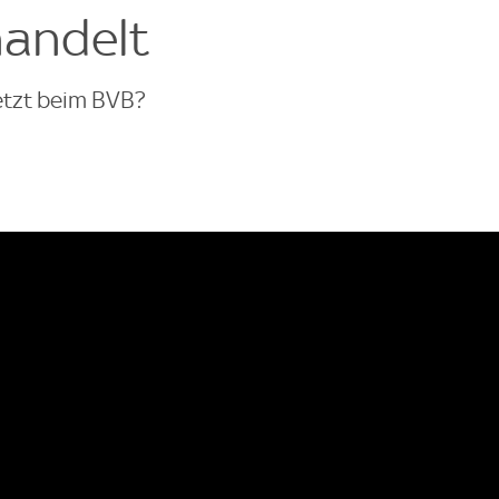
handelt
etzt beim BVB?