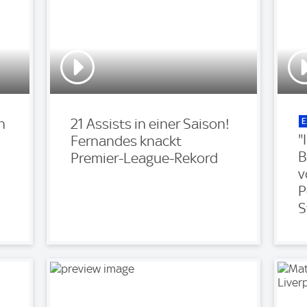
E
n
21 Assists in einer Saison!
"
Fernandes knackt
B
Premier-League-Rekord
v
P
S