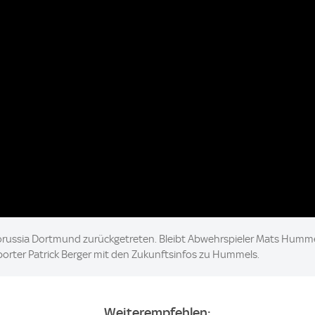
on Borussia Dortmund zurückgetreten. Bleibt Abwehrspieler Mats H
Reporter Patrick Berger mit den Zukunftsinfos zu Hummels.
Weiterempfehlen: