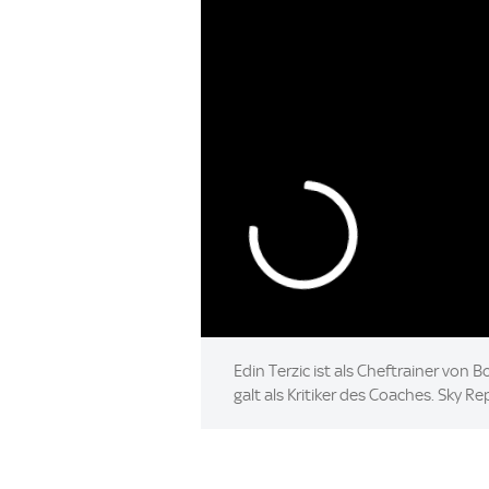
Edin Terzic ist als Cheftrainer v
galt als Kritiker des Coaches. Sky 