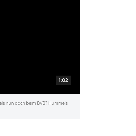
1:02
ummels nun doch beim BVB? Hummels