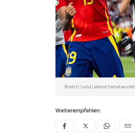
Image:
Rodri (r.) und Lamine Yamal wurd
Weiterempfehlen: