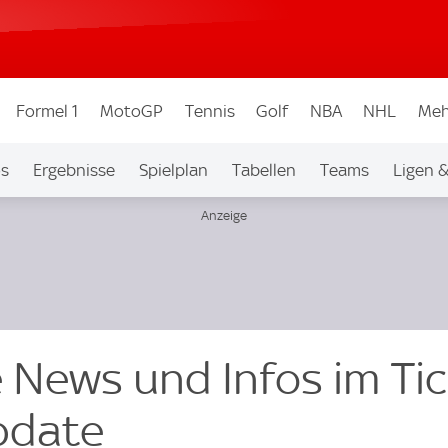
Formel 1
MotoGP
Tennis
Golf
NBA
NHL
Meh
os
Ergebnisse
Spielplan
Tabellen
Teams
Ligen 
 News und Infos im Tic
pdate