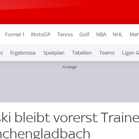
Formel 1
MotoGP
Tennis
Golf
NBA
NHL
Meh
os
Ergebnisse
Spielplan
Tabellen
Teams
Ligen 
i bleibt vorerst Train
nchengladbach