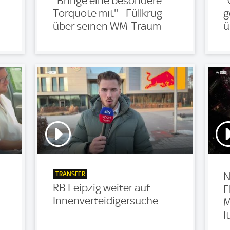
''Bringe eine besondere
'
Torquote mit'' - Füllkrug
g
über seinen WM-Traum
ü
TRANSFER
N
RB Leipzig weiter auf
E
Innenverteidigersuche
M
I