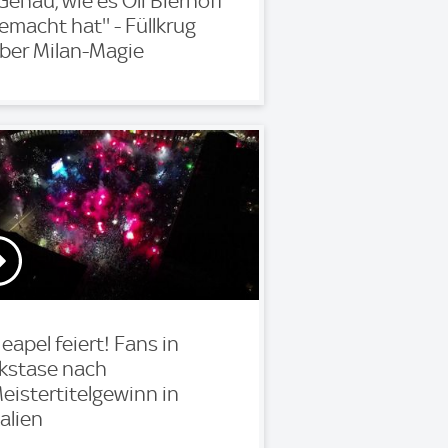
'Genau, wie es Oli Bierhoff
emacht hat'' - Füllkrug
ber Milan-Magie
eapel feiert! Fans in
kstase nach
eistertitelgewinn in
talien