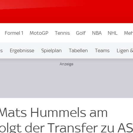
Formel 1
MotoGP
Tennis
Golf
NBA
NHL
Meh
os
Ergebnisse
Spielplan
Tabellen
Teams
Ligen 
 Mats Hummels am
olgt der Transfer zu A