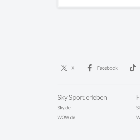
X
Facebook
Sky Sport erleben
F
Sky.de
S
WOW.de
W