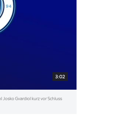
3:02
l Josko Gvardiol kurz vor Schluss