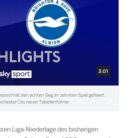
3:01
verpool hat den achten Sieg im zehnten Spiel gefeiert.
chester City neuer Tabellenführer.
rsten Liga-Niederlage des bisherigen