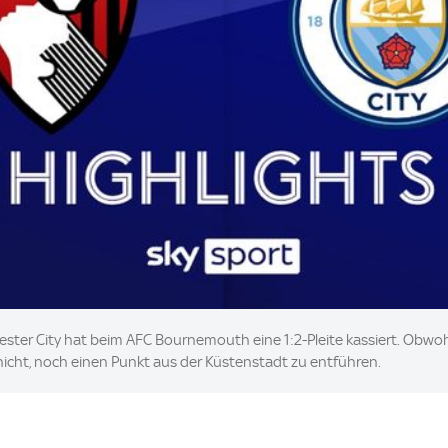
ester City hat beim AFC Bournemouth eine 1:2-Pleite kassiert. Obwoh
s nicht, noch einen Punkt aus der Küstenstadt zu entführen.