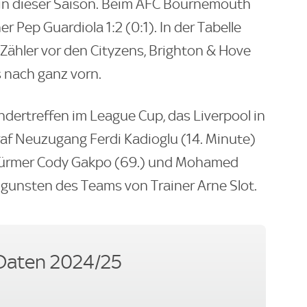
 in dieser Saison. Beim AFC Bournemouth
r Pep Guardiola 1:2 (0:1). In der Tabelle
 Zähler vor den Cityzens, Brighton & Hove
s nach ganz vorn.
ertreffen im League Cup, das Liverpool in
raf Neuzugang Ferdi Kadioglu (14. Minute)
 Stürmer Cody Gakpo (69.) und Mohamed
zugunsten des Teams von Trainer Arne Slot.
Daten 2024/25