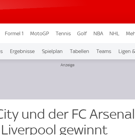
Formel 1
MotoGP
Tennis
Golf
NBA
NHL
Meh
os
Ergebnisse
Spielplan
Tabellen
Teams
Ligen 
ity und der FC Arsenal
C Liverpool gewinnt