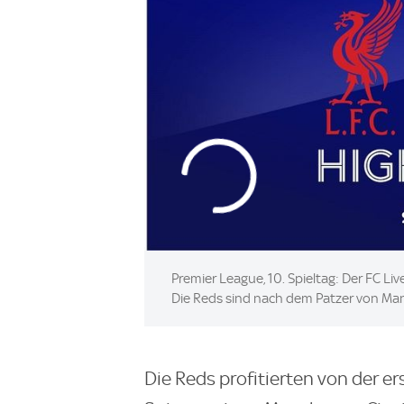
Premier League, 10. Spieltag: Der FC Li
Die Reds sind nach dem Patzer von Man
Die Reds profitierten von der e